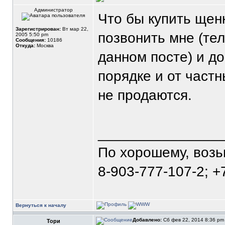
Администратор
Что бы купить щен
Зарегистрирован:
Вт мар 22,
позвонить мне (те
2005 5:50 pm
Сообщения:
10186
Откуда:
Москва
данном посте) и д
порядке и от част
не продаются.
_______________
По хорошему, воз
8-903-777-107-2; +
Вернуться к началу
Добавлено:
Сб фев 22, 2014 8:36 p
Тори