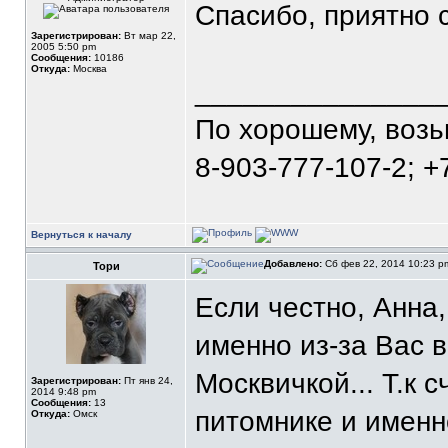
Спасибо, приятно 
Зарегистрирован:
Вт мар 22,
2005 5:50 pm
Сообщения:
10186
Откуда:
Москва
_______________
По хорошему, воз
8-903-777-107-2; +
Вернуться к началу
Добавлено:
Сб фев 22, 2014 10:23 
Тори
Если честно, Анна
именно из-за Вас 
Москвичкой... Т.к 
Зарегистрирован:
Пт янв 24,
2014 9:48 pm
Сообщения:
13
питомнике и имен
Откуда:
Омск