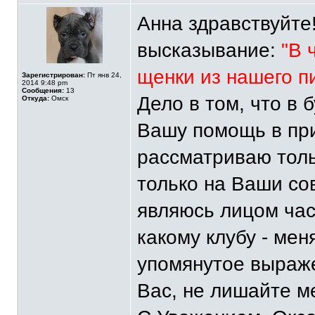
Анна здравствуйте
высказывание:
"В 
щенки из нашего п
Зарегистрирован:
Пт янв 24,
2014 9:48 pm
Сообщения:
13
Дело в том, что в
Откуда:
Омск
Вашу помощь в при
рассматриваю тол
только на Ваши сов
являюсь лицом ча
какому клубу - ме
упомянутое выраж
Вас, не лишайте м