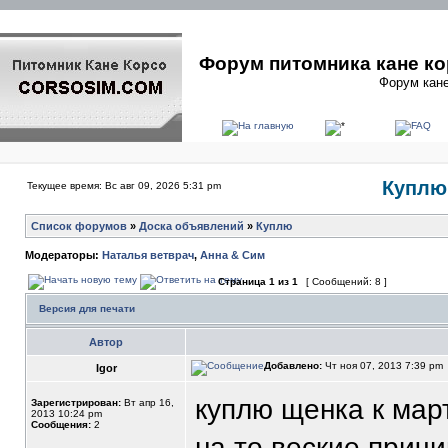
Форум питомника кане ко
Форум кане
Куплю 
Текущее время: Вс авг 09, 2026 5:31 pm
Список форумов
»
Доска объявлений
»
Куплю
Модераторы:
Наталья ветврач
,
Анна & Сим
Страница
1
из
1
[ Сообщений: 8 ]
Версия для печати
Автор
Добавлено:
Чт ноя 07, 2013 7:39 pm
Igor
куплю щенка к март
Зарегистрирован:
Вт апр 16,
2013 10:24 pm
Сообщения:
2
на то веские причи