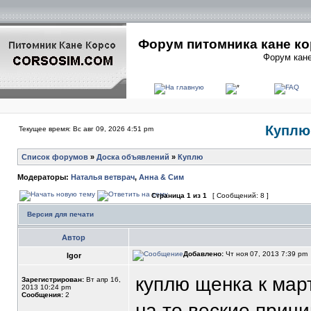
Форум питомника кане ко
Форум кане
Куплю 
Текущее время: Вс авг 09, 2026 4:51 pm
Список форумов
»
Доска объявлений
»
Куплю
Модераторы:
Наталья ветврач
,
Анна & Сим
Страница
1
из
1
[ Сообщений: 8 ]
Версия для печати
Автор
Добавлено:
Чт ноя 07, 2013 7:39 pm
Igor
куплю щенка к март
Зарегистрирован:
Вт апр 16,
2013 10:24 pm
Сообщения:
2
на то веские причи