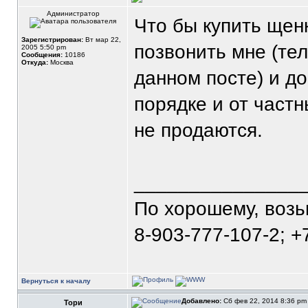
Администратор
Что бы купить щен
Зарегистрирован:
Вт мар 22,
позвонить мне (те
2005 5:50 pm
Сообщения:
10186
Откуда:
Москва
данном посте) и д
порядке и от част
не продаются.
_______________
По хорошему, воз
8-903-777-107-2; +
Вернуться к началу
Добавлено:
Сб фев 22, 2014 8:36 p
Тори