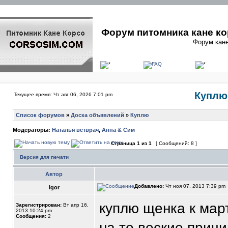
Форум питомника кане ко
Форум кане
Куплю 
Текущее время: Чт авг 06, 2026 7:01 pm
Список форумов
»
Доска объявлений
»
Куплю
Модераторы:
Наталья ветврач
,
Анна & Сим
Страница
1
из
1
[ Сообщений: 8 ]
Версия для печати
Автор
Добавлено:
Чт ноя 07, 2013 7:39 pm
Igor
куплю щенка к март
Зарегистрирован:
Вт апр 16,
2013 10:24 pm
Сообщения:
2
на то веские причи