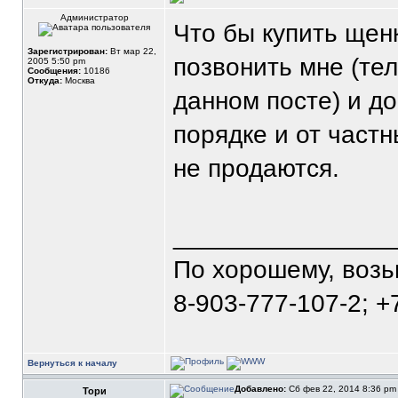
Администратор
Что бы купить щен
Зарегистрирован:
Вт мар 22,
позвонить мне (те
2005 5:50 pm
Сообщения:
10186
Откуда:
Москва
данном посте) и д
порядке и от част
не продаются.
_______________
По хорошему, воз
8-903-777-107-2; +
Вернуться к началу
Добавлено:
Сб фев 22, 2014 8:36 p
Тори