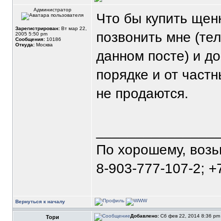
Администратор
Что бы купить щен
Зарегистрирован:
Вт мар 22,
позвонить мне (те
2005 5:50 pm
Сообщения:
10186
Откуда:
Москва
данном посте) и д
порядке и от част
не продаются.
_______________
По хорошему, воз
8-903-777-107-2; +
Вернуться к началу
Добавлено:
Сб фев 22, 2014 8:36 p
Тори