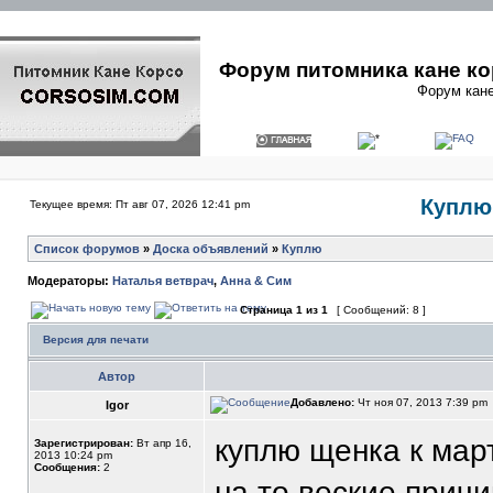
Форум питомника кане ко
Форум кане
Куплю 
Текущее время: Пт авг 07, 2026 12:41 pm
Список форумов
»
Доска объявлений
»
Куплю
Модераторы:
Наталья ветврач
,
Анна & Сим
Страница
1
из
1
[ Сообщений: 8 ]
Версия для печати
Автор
Добавлено:
Чт ноя 07, 2013 7:39 pm
Igor
куплю щенка к март
Зарегистрирован:
Вт апр 16,
2013 10:24 pm
Сообщения:
2
на то веские причи