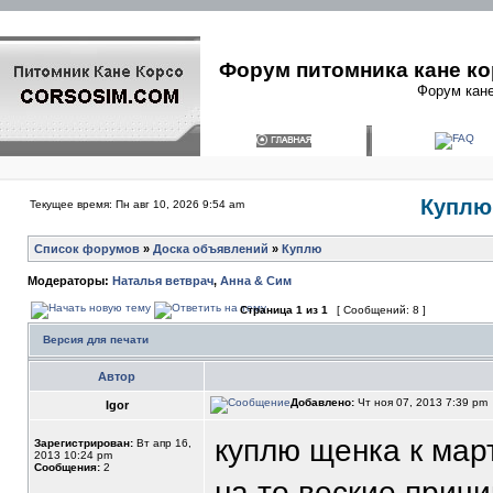
Форум питомника кане ко
Форум кане
Куплю 
Текущее время: Пн авг 10, 2026 9:54 am
Список форумов
»
Доска объявлений
»
Куплю
Модераторы:
Наталья ветврач
,
Анна & Сим
Страница
1
из
1
[ Сообщений: 8 ]
Версия для печати
Автор
Добавлено:
Чт ноя 07, 2013 7:39 pm
Igor
куплю щенка к март
Зарегистрирован:
Вт апр 16,
2013 10:24 pm
Сообщения:
2
на то веские причи