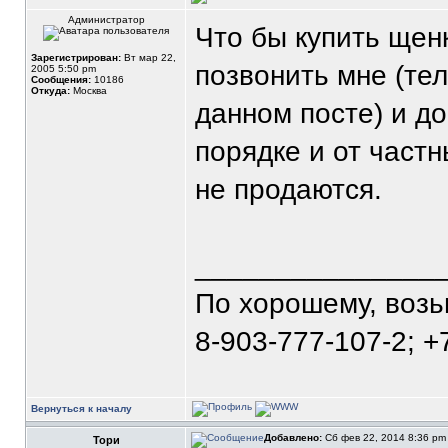
Администратор
Что бы купить щен
Зарегистрирован:
Вт мар 22,
позвонить мне (те
2005 5:50 pm
Сообщения:
10186
Откуда:
Москва
данном посте) и д
порядке и от част
не продаются.
_______________
По хорошему, воз
8-903-777-107-2; +
Вернуться к началу
Добавлено:
Сб фев 22, 2014 8:36 p
Тори