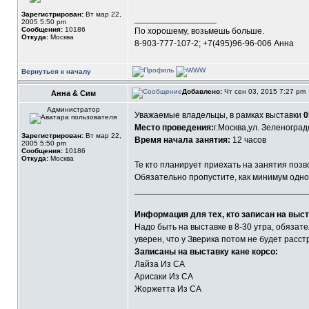
Зарегистрирован:
Вт мар 22,
_________________
2005 5:50 pm
Сообщения:
10186
По хорошему, возьмешь больше.
Откуда:
Москва
8-903-777-107-2; +7(495)96-96-006 Анна
Вернуться к началу
Добавлено:
Чт сен 03, 2015 7:27 pm
Анна & Сим
Администратор
Уважаемые владельцы, в рамках выставки
0
Место проведения:
г.Москва,ул. Зеленоград
Зарегистрирован:
Вт мар 22,
Время начала занятия:
12 часов
2005 5:50 pm
Сообщения:
10186
Откуда:
Москва
Те кто планирует приехать на занятия поз
Обязательно пропустите, как минимум одно к
____________________________________
Информация для тех, кто записан на выст
Надо быть на выставке в 8-30 утра, обязате
уверен, что у Зверика потом не будет расст
Записаны на выставку кане корсо:
Лайза Из СА
Арисаки Из СА
Жоржетта Из СА