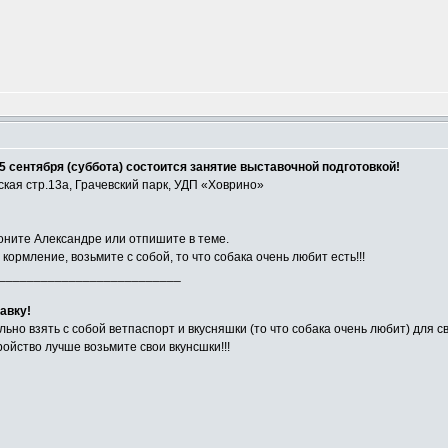
5 сентября (суббота) состоится занятие выставочной подготовкой!
ская стр.13а, Грачевский парк, УДП «Ховрино»
воните Александре или отпишите в теме.
ормление, возьмите с собой, то что собака очень любит есть!!!
__________________________
авку!
льно взять с собой ветпаспорт и вкусняшки (то что собака очень любит) для с
ройство лучше возьмите свои вкунсшки!!!