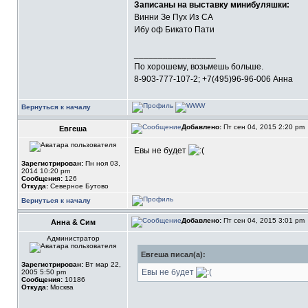
Записаны на выставку минибуляшки:
Винни Зе Пух Из СА
Ибу оф Бикато Пати
_________________
По хорошему, возьмешь больше.
8-903-777-107-2; +7(495)96-96-006 Анна
Вернуться к началу
Добавлено:
Пт сен 04, 2015 2:20 pm
Евгеша
Евы не будет
Зарегистрирован:
Пн ноя 03,
2014 10:20 pm
Сообщения:
126
Откуда:
Северное Бутово
Вернуться к началу
Добавлено:
Пт сен 04, 2015 3:01 pm
Анна & Сим
Администратор
Евгеша писал(а):
Зарегистрирован:
Вт мар 22,
Евы не будет
2005 5:50 pm
Сообщения:
10186
Откуда:
Москва