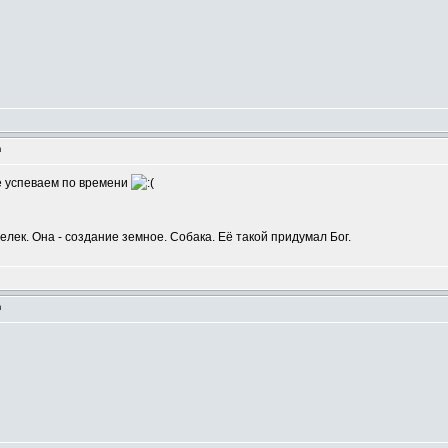
m
Не успеваем по времени
шелек. Она - создание земное. Собака. Её такой придумал Бог.
m