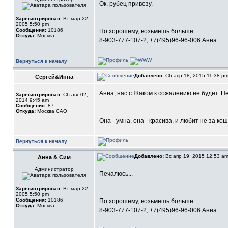
Ок, рубец привезу.
Зарегистрирован:
Вт мар 22,
_________________
2005 5:50 pm
Сообщения:
10186
По хорошему, возьмешь больше.
Откуда:
Москва
8-903-777-107-2; +7(495)96-96-006 Анна
Вернуться к началу
Добавлено:
Сб апр 18, 2015 11:38 p
Сергей&Инна
Анна, нас с Жаком к сожалению не будет. 
Зарегистрирован:
Сб авг 02,
2014 9:45 am
Сообщения:
87
_________________
Откуда:
Москва САО
Она - умна, она - красива, и любит не за ко
Вернуться к началу
Добавлено:
Вс апр 19, 2015 12:53 a
Анна & Сим
Администратор
Печалюсь...
Зарегистрирован:
Вт мар 22,
_________________
2005 5:50 pm
Сообщения:
10186
По хорошему, возьмешь больше.
Откуда:
Москва
8-903-777-107-2; +7(495)96-96-006 Анна