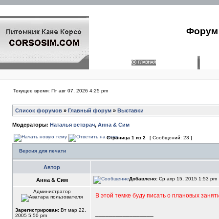
Форум 
Текущее время: Пт авг 07, 2026 4:25 pm
Список форумов
»
Главный форум
»
Выставки
Модераторы:
Наталья ветврач
,
Анна & Сим
Страница
1
из
2
[ Сообщений: 23 ]
Версия для печати
Автор
Добавлено:
Ср апр 15, 2015 1:53 pm
Анна & Сим
Администратор
В этой темке буду писать о плановых занят
Зарегистрирован:
Вт мар 22,
_________________
2005 5:50 pm