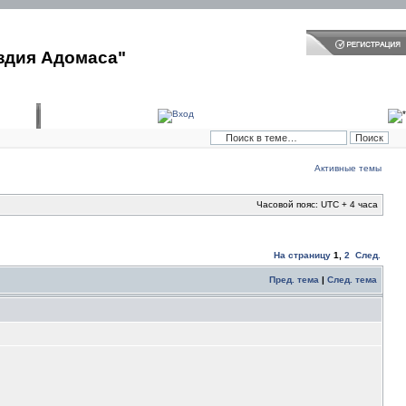
здия Адомаса"
Активные темы
Часовой пояс: UTC + 4 часа
На страницу
1
,
2
След.
Пред. тема
|
След. тема