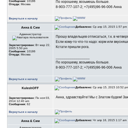
Сообщения:
10186
По хорошему, возьмешь больше.
Откуда:
Москва
8-903-777-107-2; +7(495)96-96-006 Анна
Вернуться к началу
Добавлено:
Ср апр 15, 2015 1:57 pm
Анна & Сим
Администратор
Прошу владельцев отписаться, т.к. в четве
Если кому-то что-то надо: корм или вкусняшк
Зарегистрирован:
Вт мар 22,
Кстати пришли рога.
2005 5:50 pm
Сообщения:
10186
Откуда:
Москва
_________________
По хорошему, возьмешь больше.
8-903-777-107-2; +7(495)96-96-006 Анна
Вернуться к началу
Добавлено:
Ср апр 15, 2015 10:52 p
KuleshOFF
Анна, здравствуйте! Мы с Златом будем! Зак
Зарегистрирован:
Пн ноя 03,
2014 12:40 am
Сообщения:
62
Вернуться к началу
Добавлено:
Чт апр 16, 2015 1:17 am
Анна & Сим
Администратор