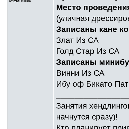
Откуда:
Москва
Место проведени
(уличная дрессиро
Записаны кане ко
Злат Из СА
Голд Стар Из СА
Записаны минибу
Винни Из СА
Ибу оф Бикато Пат
_______________
Занятия хендлингом
начнутся сразу)!
Кто планирует при