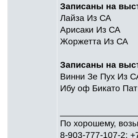
Записаны на выст
Лайза Из СА
Арисаки Из СА
Жоржетта Из СА
Записаны на выс
Винни Зе Пух Из С
Ибу оф Бикато Пат
_______________
По хорошему, воз
8-903-777-107-2; +