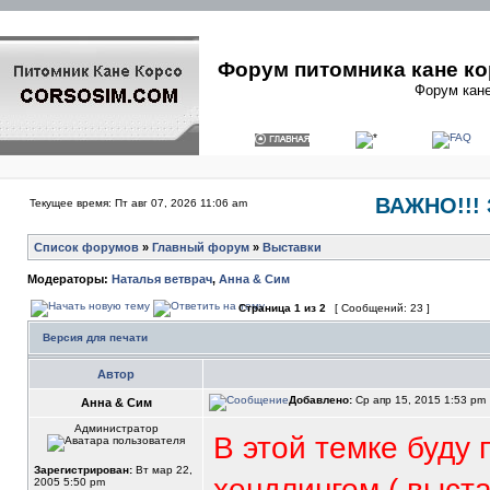
Форум питомника кане ко
Форум кане
ВАЖНО!!! 
Текущее время: Пт авг 07, 2026 11:06 am
Список форумов
»
Главный форум
»
Выставки
Модераторы:
Наталья ветврач
,
Анна & Сим
Страница
1
из
2
[ Сообщений: 23 ]
Версия для печати
Автор
Добавлено:
Ср апр 15, 2015 1:53 pm
Анна & Сим
Администратор
В этой темке буду 
Зарегистрирован:
Вт мар 22,
хендлингом ( выст
2005 5:50 pm