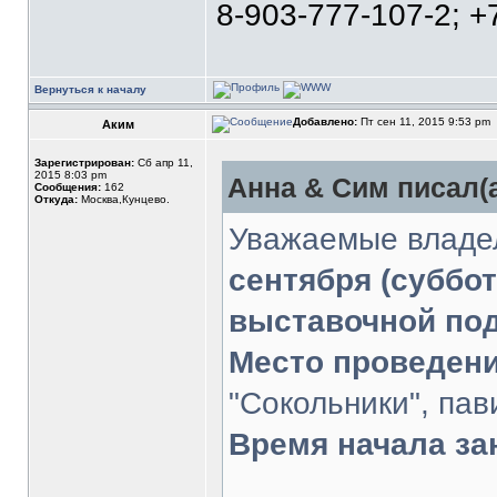
8-903-777-107-2; +
Вернуться к началу
Добавлено:
Пт сен 11, 2015 9:53 pm
Аким
Зарегистрирован:
Сб апр 11,
2015 8:03 pm
Анна & Сим писал(а
Сообщения:
162
Откуда:
Москва,Кунцево.
Уважаемые владел
сентября (суббот
выставочной под
Место проведени
"Сокольники", па
Время начала за