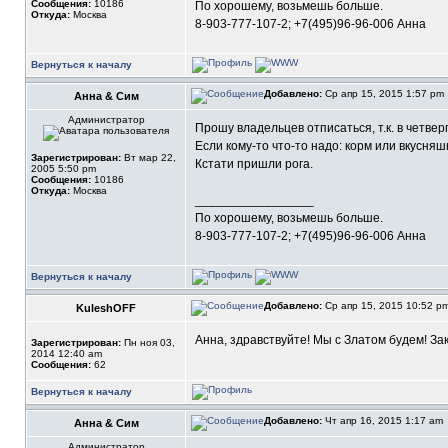
Сообщения:
10186
По хорошему, возьмешь больше.
Откуда:
Москва
8-903-777-107-2; +7(495)96-96-006 Анна
Вернуться к началу
Добавлено:
Ср апр 15, 2015 1:57 pm
Анна & Сим
Администратор
Прошу владельцев отписаться, т.к. в четве
Если кому-то что-то надо: корм или вкусняшк
Зарегистрирован:
Вт мар 22,
Кстати пришли рога.
2005 5:50 pm
Сообщения:
10186
Откуда:
Москва
_________________
По хорошему, возьмешь больше.
8-903-777-107-2; +7(495)96-96-006 Анна
Вернуться к началу
Добавлено:
Ср апр 15, 2015 10:52 p
KuleshOFF
Анна, здравствуйте! Мы с Златом будем! Зак
Зарегистрирован:
Пн ноя 03,
2014 12:40 am
Сообщения:
62
Вернуться к началу
Добавлено:
Чт апр 16, 2015 1:17 am
Анна & Сим
Администратор