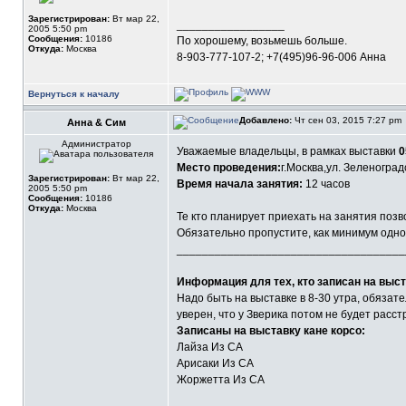
Зарегистрирован:
Вт мар 22,
_________________
2005 5:50 pm
Сообщения:
10186
По хорошему, возьмешь больше.
Откуда:
Москва
8-903-777-107-2; +7(495)96-96-006 Анна
Вернуться к началу
Добавлено:
Чт сен 03, 2015 7:27 pm
Анна & Сим
Администратор
Уважаемые владельцы, в рамках выставки
0
Место проведения:
г.Москва,ул. Зеленоград
Зарегистрирован:
Вт мар 22,
Время начала занятия:
12 часов
2005 5:50 pm
Сообщения:
10186
Откуда:
Москва
Те кто планирует приехать на занятия поз
Обязательно пропустите, как минимум одно к
____________________________________
Информация для тех, кто записан на выст
Надо быть на выставке в 8-30 утра, обязате
уверен, что у Зверика потом не будет расст
Записаны на выставку кане корсо:
Лайза Из СА
Арисаки Из СА
Жоржетта Из СА