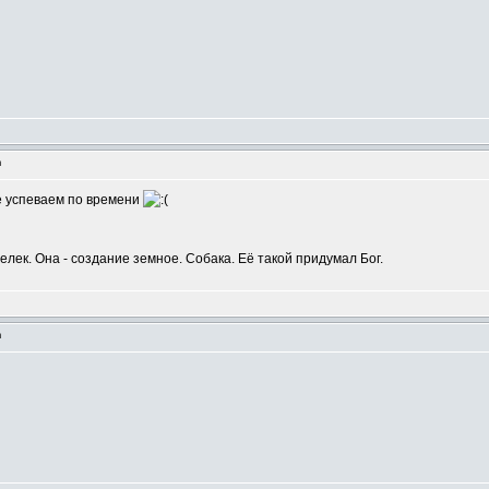
m
Не успеваем по времени
шелек. Она - создание земное. Собака. Её такой придумал Бог.
m