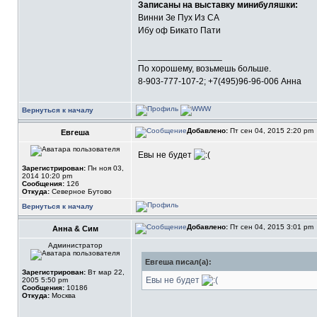
Записаны на выставку минибуляшки:
Винни Зе Пух Из СА
Ибу оф Бикато Пати
_________________
По хорошему, возьмешь больше.
8-903-777-107-2; +7(495)96-96-006 Анна
Вернуться к началу
Добавлено:
Пт сен 04, 2015 2:20 pm
Евгеша
Евы не будет
Зарегистрирован:
Пн ноя 03,
2014 10:20 pm
Сообщения:
126
Откуда:
Северное Бутово
Вернуться к началу
Добавлено:
Пт сен 04, 2015 3:01 pm
Анна & Сим
Администратор
Евгеша писал(а):
Зарегистрирован:
Вт мар 22,
Евы не будет
2005 5:50 pm
Сообщения:
10186
Откуда:
Москва