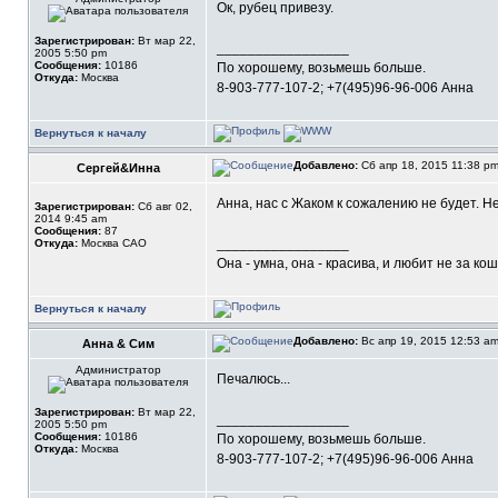
Ок, рубец привезу.
Зарегистрирован:
Вт мар 22,
_________________
2005 5:50 pm
Сообщения:
10186
По хорошему, возьмешь больше.
Откуда:
Москва
8-903-777-107-2; +7(495)96-96-006 Анна
Вернуться к началу
Добавлено:
Сб апр 18, 2015 11:38 p
Сергей&Инна
Анна, нас с Жаком к сожалению не будет. 
Зарегистрирован:
Сб авг 02,
2014 9:45 am
Сообщения:
87
_________________
Откуда:
Москва САО
Она - умна, она - красива, и любит не за ко
Вернуться к началу
Добавлено:
Вс апр 19, 2015 12:53 a
Анна & Сим
Администратор
Печалюсь...
Зарегистрирован:
Вт мар 22,
_________________
2005 5:50 pm
Сообщения:
10186
По хорошему, возьмешь больше.
Откуда:
Москва
8-903-777-107-2; +7(495)96-96-006 Анна