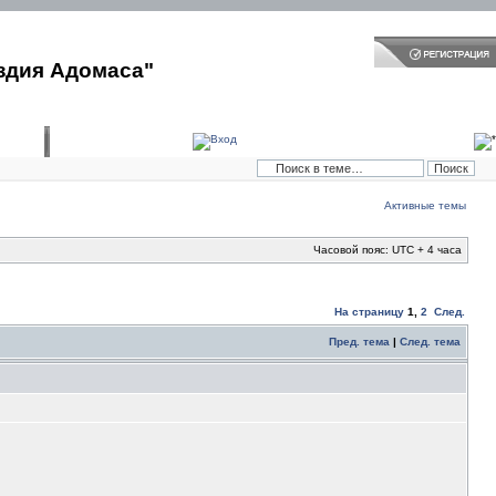
здия Адомаса"
Активные темы
Часовой пояс: UTC + 4 часа
На страницу
1
,
2
След.
Пред. тема
|
След. тема