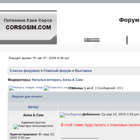
Форум 
Текущее время: Пт авг 07, 2026 6:36 pm
Список форумов
»
Главный форум
»
Выставки
Модераторы:
Наталья ветврач
,
Анна & Сим
Страница
1
из
2
[ Сообщений: 23 ]
Версия для печати
Автор
Добавлено:
Ср апр 15, 2015 1:53 pm
Анна & Сим
Администратор
В этой темке буду писать о плановых занят
Зарегистрирован:
Вт мар 22,
_________________
2005 5:50 pm