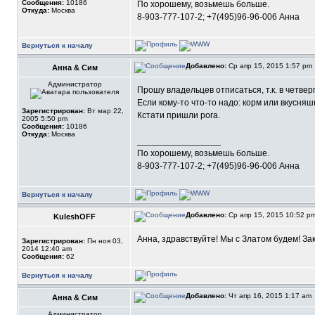
Сообщения:
10186
По хорошему, возьмешь больше.
Откуда:
Москва
8-903-777-107-2; +7(495)96-96-006 Анна
Вернуться к началу
Добавлено:
Ср апр 15, 2015 1:57 pm
Анна & Сим
Администратор
Прошу владельцев отписаться, т.к. в четве
Если кому-то что-то надо: корм или вкусняшк
Зарегистрирован:
Вт мар 22,
Кстати пришли рога.
2005 5:50 pm
Сообщения:
10186
Откуда:
Москва
_________________
По хорошему, возьмешь больше.
8-903-777-107-2; +7(495)96-96-006 Анна
Вернуться к началу
Добавлено:
Ср апр 15, 2015 10:52 p
KuleshOFF
Анна, здравствуйте! Мы с Златом будем! Зак
Зарегистрирован:
Пн ноя 03,
2014 12:40 am
Сообщения:
62
Вернуться к началу
Добавлено:
Чт апр 16, 2015 1:17 am
Анна & Сим
Администратор