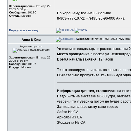
Зарегистрирован:
Вт мар 22,
_________________
2005 5:50 pm
Сообщения:
10186
По хорошему, возьмешь больше.
Откуда:
Москва
8-903-777-107-2; +7(495)96-96-006 Анна
Вернуться к началу
Добавлено:
Чт сен 03, 2015 7:27 pm
Анна & Сим
Администратор
Уважаемые владельцы, в рамках выставки
0
Место проведения:
г.Москва,ул. Зеленоград
Зарегистрирован:
Вт мар 22,
Время начала занятия:
12 часов
2005 5:50 pm
Сообщения:
10186
Откуда:
Москва
Те кто планирует приехать на занятия поз
Обязательно пропустите, как минимум одно к
____________________________________
Информация для тех, кто записан на выст
Надо быть на выставке в 8-30 утра, обязате
уверен, что у Зверика потом не будет расст
Записаны на выставку кане корсо:
Лайза Из СА
Арисаки Из СА
Жоржетта Из СА