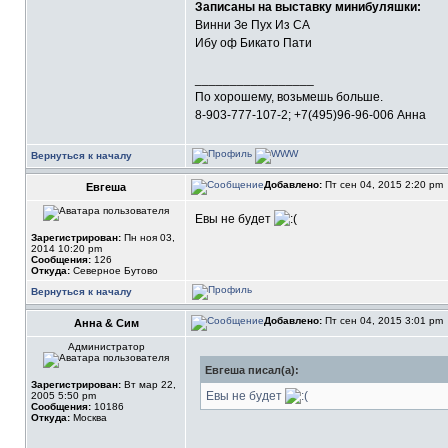
Записаны на выставку минибуляшки:
Винни Зе Пух Из СА
Ибу оф Бикато Пати
_________________
По хорошему, возьмешь больше.
8-903-777-107-2; +7(495)96-96-006 Анна
Вернуться к началу
Добавлено:
Пт сен 04, 2015 2:20 pm
Евгеша
Евы не будет
Зарегистрирован:
Пн ноя 03,
2014 10:20 pm
Сообщения:
126
Откуда:
Северное Бутово
Вернуться к началу
Добавлено:
Пт сен 04, 2015 3:01 pm
Анна & Сим
Администратор
Евгеша писал(а):
Зарегистрирован:
Вт мар 22,
Евы не будет
2005 5:50 pm
Сообщения:
10186
Откуда:
Москва