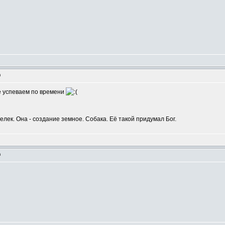
m
Не успеваем по времени
шелек. Она - создание земное. Собака. Её такой придумал Бог.
m