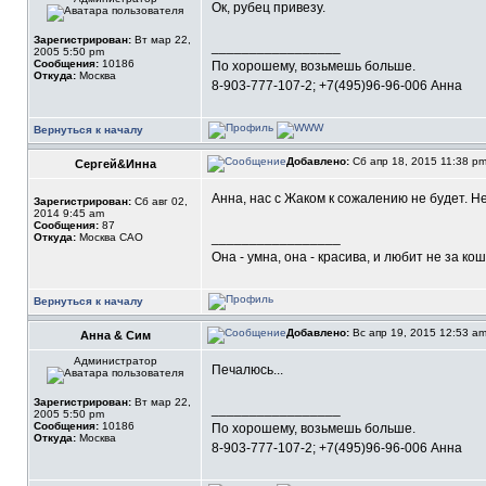
Ок, рубец привезу.
Зарегистрирован:
Вт мар 22,
_________________
2005 5:50 pm
Сообщения:
10186
По хорошему, возьмешь больше.
Откуда:
Москва
8-903-777-107-2; +7(495)96-96-006 Анна
Вернуться к началу
Добавлено:
Сб апр 18, 2015 11:38 p
Сергей&Инна
Анна, нас с Жаком к сожалению не будет. 
Зарегистрирован:
Сб авг 02,
2014 9:45 am
Сообщения:
87
_________________
Откуда:
Москва САО
Она - умна, она - красива, и любит не за ко
Вернуться к началу
Добавлено:
Вс апр 19, 2015 12:53 a
Анна & Сим
Администратор
Печалюсь...
Зарегистрирован:
Вт мар 22,
_________________
2005 5:50 pm
Сообщения:
10186
По хорошему, возьмешь больше.
Откуда:
Москва
8-903-777-107-2; +7(495)96-96-006 Анна