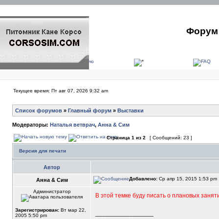
Форум 
Текущее время: Пт авг 07, 2026 9:32 am
Список форумов
»
Главный форум
»
Выставки
Модераторы:
Наталья ветврач
,
Анна & Сим
Страница
1
из
2
[ Сообщений: 23 ]
Версия для печати
Автор
Добавлено:
Ср апр 15, 2015 1:53 pm
Анна & Сим
Администратор
В этой темке буду писать о плановых занят
Зарегистрирован:
Вт мар 22,
_________________
2005 5:50 pm