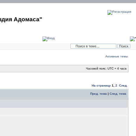
здия Адомаса"
Активные темы
Часовой пояс: UTC + 4 часа
На страницу
1
,
2
След.
Пред. тема
|
След. тема