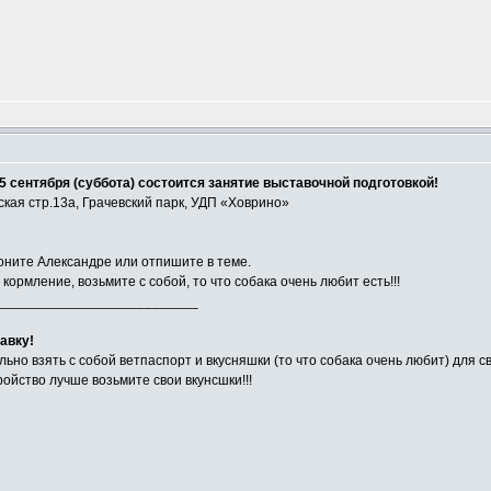
5 сентября (суббота) состоится занятие выставочной подготовкой!
ская стр.13а, Грачевский парк, УДП «Ховрино»
воните Александре или отпишите в теме.
ормление, возьмите с собой, то что собака очень любит есть!!!
__________________________
авку!
льно взять с собой ветпаспорт и вкусняшки (то что собака очень любит) для с
ройство лучше возьмите свои вкунсшки!!!