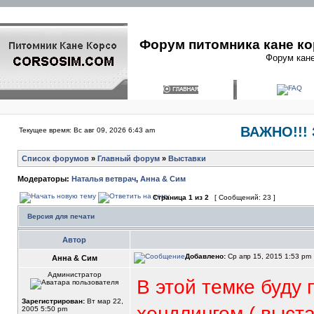
Форум питомника кане ко
Форум кане
ВАЖНО!!! 
Текущее время: Вс авг 09, 2026 6:43 am
Список форумов
»
Главный форум
»
Выставки
Модераторы:
Наталья ветврач
,
Анна & Сим
Страница
1
из
2
[ Сообщений: 23 ]
Версия для печати
Автор
Добавлено:
Ср апр 15, 2015 1:53 pm
Анна & Сим
Администратор
В этой темке буду 
Зарегистрирован:
Вт мар 22,
хендлингом ( выст
2005 5:50 pm