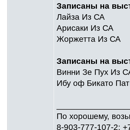
Записаны на выст
Лайза Из СА
Арисаки Из СА
Жоржетта Из СА
Записаны на выс
Винни Зе Пух Из С
Ибу оф Бикато Пат
_______________
По хорошему, воз
8-903-777-107-2; +