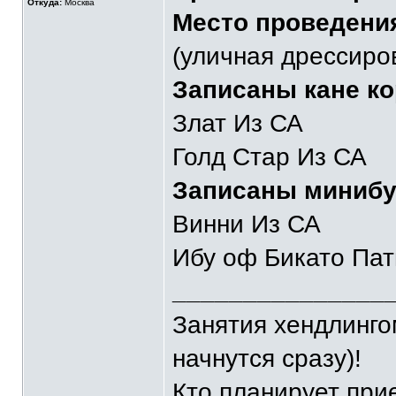
Откуда:
Москва
Место проведени
(уличная дрессиро
Записаны кане ко
Злат Из СА
Голд Стар Из СА
Записаны минибу
Винни Из СА
Ибу оф Бикато Пат
_______________
Занятия хендлингом
начнутся сразу)!
Кто планирует при