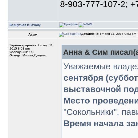
8-903-777-107-2; +
Вернуться к началу
Добавлено:
Пт сен 11, 2015 9:53 pm
Аким
Зарегистрирован:
Сб апр 11,
2015 8:03 pm
Анна & Сим писал(а
Сообщения:
162
Откуда:
Москва,Кунцево.
Уважаемые владел
сентября (суббот
выставочной под
Место проведени
"Сокольники", па
Время начала за