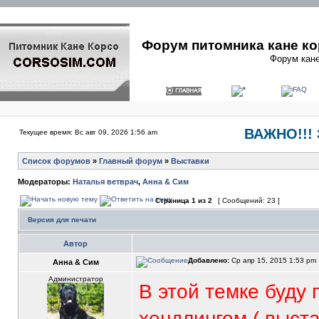
Форум питомника кане ко
Форум кане
ВАЖНО!!! 
Текущее время: Вс авг 09, 2026 1:56 am
Список форумов
»
Главный форум
»
Выставки
Модераторы:
Наталья ветврач
,
Анна & Сим
Страница
1
из
2
[ Сообщений: 23 ]
Версия для печати
Автор
Добавлено:
Ср апр 15, 2015 1:53 pm
Анна & Сим
Администратор
В этой темке буду 
хендлингом ( выст