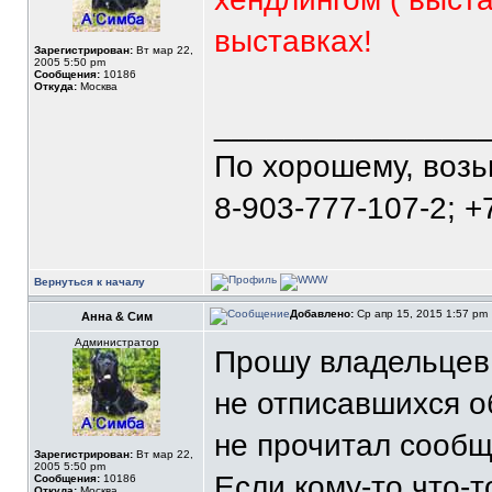
выставках!
Зарегистрирован:
Вт мар 22,
2005 5:50 pm
Сообщения:
10186
Откуда:
Москва
_______________
По хорошему, воз
8-903-777-107-2; +
Вернуться к началу
Добавлено:
Ср апр 15, 2015 1:57 pm
Анна & Сим
Администратор
Прошу владельцев о
не отписавшихся об
не прочитал сообщ
Зарегистрирован:
Вт мар 22,
2005 5:50 pm
Если кому-то что-т
Сообщения:
10186
Откуда:
Москва