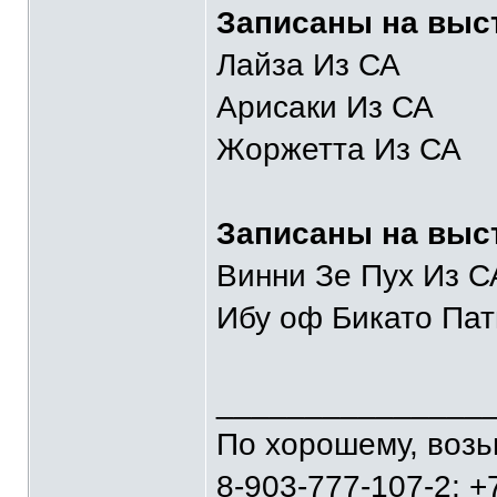
Записаны на выст
Лайза Из СА
Арисаки Из СА
Жоржетта Из СА
Записаны на выс
Винни Зе Пух Из С
Ибу оф Бикато Пат
_______________
По хорошему, воз
8-903-777-107-2; +