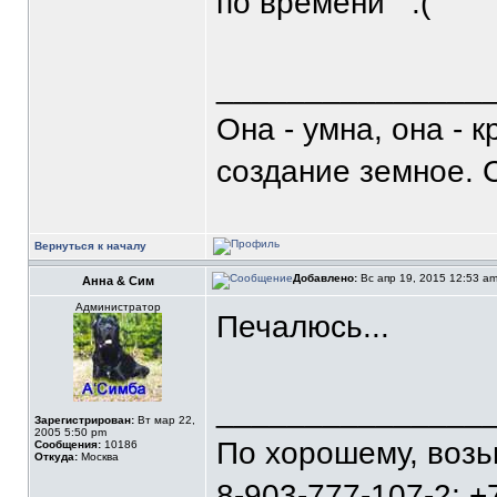
по времени
_______________
Она - умна, она - 
создание земное. 
Вернуться к началу
Добавлено:
Вс апр 19, 2015 12:53 a
Анна & Сим
Администратор
Печалюсь...
_______________
Зарегистрирован:
Вт мар 22,
2005 5:50 pm
По хорошему, воз
Сообщения:
10186
Откуда:
Москва
8-903-777-107-2; +