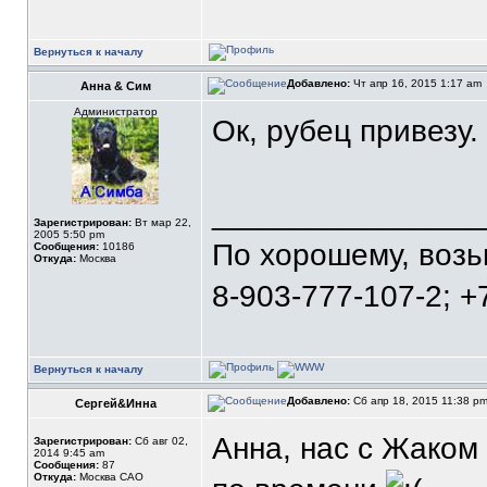
Вернуться к началу
Добавлено:
Чт апр 16, 2015 1:17 am
Анна & Сим
Администратор
Ок, рубец привезу.
_______________
Зарегистрирован:
Вт мар 22,
2005 5:50 pm
По хорошему, воз
Сообщения:
10186
Откуда:
Москва
8-903-777-107-2; +
Вернуться к началу
Добавлено:
Сб апр 18, 2015 11:38 p
Сергей&Инна
Анна, нас с Жаком
Зарегистрирован:
Сб авг 02,
2014 9:45 am
Сообщения:
87
Откуда:
Москва САО