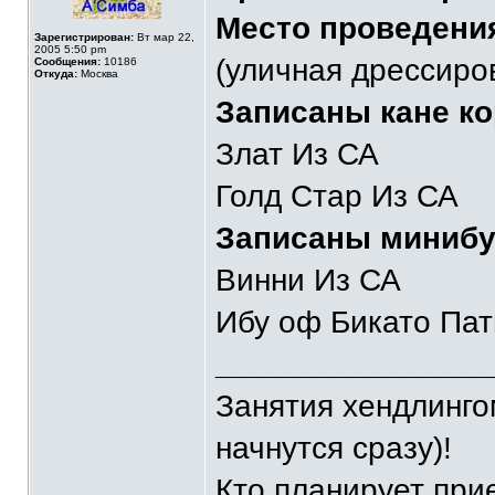
Место проведени
Зарегистрирован:
Вт мар 22,
2005 5:50 pm
(уличная дрессиро
Сообщения:
10186
Откуда:
Москва
Записаны кане ко
Злат Из СА
Голд Стар Из СА
Записаны минибу
Винни Из СА
Ибу оф Бикато Пат
_______________
Занятия хендлингом
начнутся сразу)!
Кто планирует при