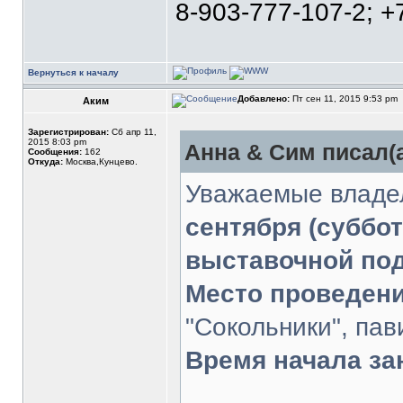
8-903-777-107-2; +
Вернуться к началу
Добавлено:
Пт сен 11, 2015 9:53 pm
Аким
Зарегистрирован:
Сб апр 11,
2015 8:03 pm
Анна & Сим писал(а
Сообщения:
162
Откуда:
Москва,Кунцево.
Уважаемые владел
сентября (суббот
выставочной под
Место проведени
"Сокольники", па
Время начала за