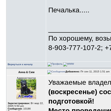
Печалька.....
_______________
По хорошему, воз
8-903-777-107-2; +
Вернуться к началу
Добавлено:
Пт сен 11, 2015 1:51 am
Анна & Сим
Администратор
Уважаемые владел
(воскресенье) со
подготовкой!
Зарегистрирован:
Вт мар 22,
2005 5:50 pm
Место проведени
Сообщения:
10186