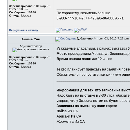
Зарегистрирован:
Вт мар 22,
_________________
2005 5:50 pm
Сообщения:
10186
По хорошему, возьмешь больше.
Откуда:
Москва
8-903-777-107-2; +7(495)96-96-006 Анна
Вернуться к началу
Добавлено:
Чт сен 03, 2015 7:27 pm
Анна & Сим
Администратор
Уважаемые владельцы, в рамках выставки
0
Место проведения:
г.Москва,ул. Зеленоград
Зарегистрирован:
Вт мар 22,
Время начала занятия:
12 часов
2005 5:50 pm
Сообщения:
10186
Откуда:
Москва
Те кто планирует приехать на занятия поз
Обязательно пропустите, как минимум одно к
____________________________________
Информация для тех, кто записан на выст
Надо быть на выставке в 8-30 утра, обязате
уверен, что у Зверика потом не будет расст
Записаны на выставку кане корсо:
Лайза Из СА
Арисаки Из СА
Жоржетта Из СА