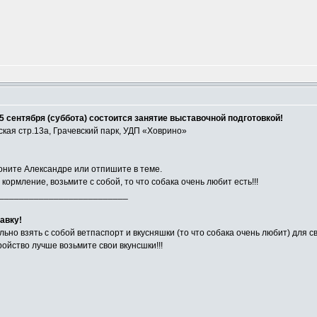
5 сентября (суббота) состоится занятие выставочной подготовкой!
ская стр.13а, Грачевский парк, УДП «Ховрино»
воните Александре или отпишите в теме.
ормление, возьмите с собой, то что собака очень любит есть!!!
__________________________
авку!
льно взять с собой ветпаспорт и вкусняшки (то что собака очень любит) для с
ройство лучше возьмите свои вкунсшки!!!