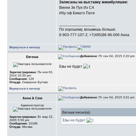
Записаны на выставку минибуляшки:
Винни Зе Пух Из СА
Ибу оф Бикато Пати
_________________
По хорошему, возьмешь больше.
8-903-777-107-2; +7(495)96-96-006 Анна
Вернуться к началу
Добавлено:
Пт сен 04, 2015 2:20 pm
Евгеша
Евы не будет
Зарегистрирован:
Пн ноя 03,
2014 10:20 pm
Сообщения:
126
Откуда:
Северное Бутово
Вернуться к началу
Добавлено:
Пт сен 04, 2015 3:01 pm
Анна & Сим
Администратор
Евгеша писал(а):
Зарегистрирован:
Вт мар 22,
Евы не будет
2005 5:50 pm
Сообщения:
10186
Откуда:
Москва