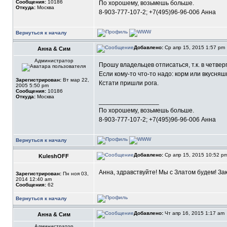
Сообщения:
10186
По хорошему, возьмешь больше.
Откуда:
Москва
8-903-777-107-2; +7(495)96-96-006 Анна
Вернуться к началу
Добавлено:
Ср апр 15, 2015 1:57 pm
Анна & Сим
Администратор
Прошу владельцев отписаться, т.к. в четве
Если кому-то что-то надо: корм или вкусняшк
Зарегистрирован:
Вт мар 22,
Кстати пришли рога.
2005 5:50 pm
Сообщения:
10186
Откуда:
Москва
_________________
По хорошему, возьмешь больше.
8-903-777-107-2; +7(495)96-96-006 Анна
Вернуться к началу
Добавлено:
Ср апр 15, 2015 10:52 p
KuleshOFF
Анна, здравствуйте! Мы с Златом будем! Зак
Зарегистрирован:
Пн ноя 03,
2014 12:40 am
Сообщения:
62
Вернуться к началу
Добавлено:
Чт апр 16, 2015 1:17 am
Анна & Сим
Администратор