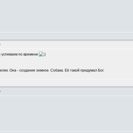
m
Не успеваем по времени
шелек. Она - создание земное. Собака. Её такой придумал Бог.
m