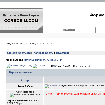
Форум 
Текущее время: Чт авг 06, 2026 12:45 pm
Список форумов
»
Главный форум
»
Выставки
Модераторы:
Наталья ветврач
,
Анна & Сим
Страница
1
из
2
[ Сообщений: 23 ]
Версия для печати
Автор
Добавлено:
Ср апр 15, 2015 1:53 pm
Анна & Сим
Администратор
В этой темке буду писать о плановых занят
Зарегистрирован:
Вт мар 22,
_________________
2005 5:50 pm