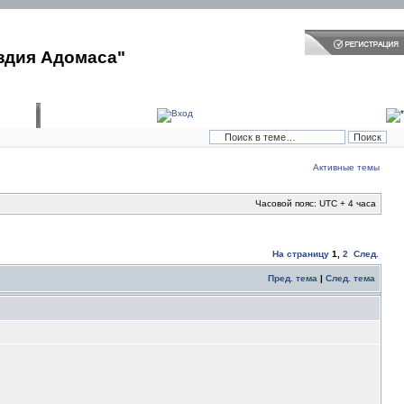
здия Адомаса"
Активные темы
Часовой пояс: UTC + 4 часа
На страницу
1
,
2
След.
Пред. тема
|
След. тема