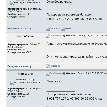
Ок, рубец привезу.
Зарегистрирован:
Вт мар 22,
_________________
2005 5:50 pm
Сообщения:
10186
По хорошему, возьмешь больше.
Откуда:
Москва
8-903-777-107-2; +7(495)96-96-006 Анна
Вернуться к началу
Добавлено:
Сб апр 18, 2015 11:38 p
Сергей&Инна
Анна, нас с Жаком к сожалению не будет. 
Зарегистрирован:
Сб авг 02,
2014 9:45 am
Сообщения:
87
_________________
Откуда:
Москва САО
Она - умна, она - красива, и любит не за ко
Вернуться к началу
Добавлено:
Вс апр 19, 2015 12:53 a
Анна & Сим
Администратор
Печалюсь...
Зарегистрирован:
Вт мар 22,
_________________
2005 5:50 pm
Сообщения:
10186
По хорошему, возьмешь больше.
Откуда:
Москва
8-903-777-107-2; +7(495)96-96-006 Анна