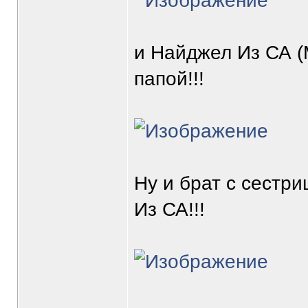
и Найджел Из СА (
папой!!!
Ну и брат с сестри
Из СА!!!