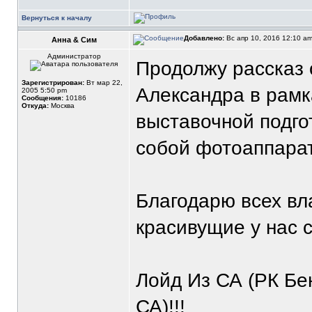
Вернуться к началу
Добавлено:
Вс апр 10, 2016 12:10 a
Анна & Сим
Администратор
Продолжу рассказ 
Зарегистрирован:
Вт мар 22,
Александра в рамк
2005 5:50 pm
Сообщения:
10186
Откуда:
Москва
выставочной подгот
собой фотоаппарат
Благодарю всех вл
красивущие у нас 
Лойд Из СА (РК Бе
СА)!!!