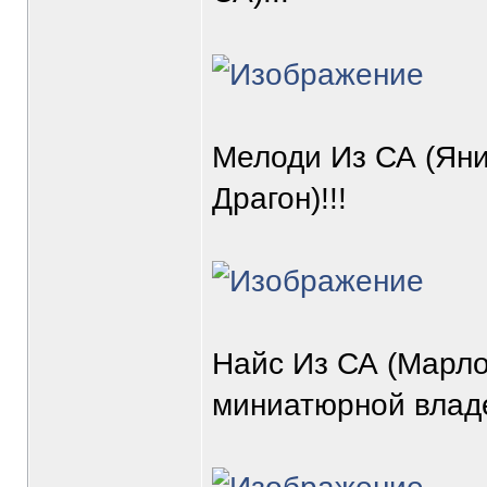
Мелоди Из СА (Яни
Драгон)!!!
Найс Из СА (Марло
миниатюрной владе