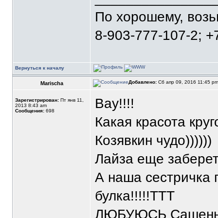
По хорошему, воз
8-903-777-107-2; +
Вернуться к началу
Добавлено:
Сб апр 09, 2016 11:45 p
Marischa
Вау!!!!
Зарегистрирован:
Пт янв 11,
2013 8:43 am
Сообщения:
698
Какая красота круг
Козявкин чудо))))))
Лайза еще заберет 
А наша сестричка п
булка!!!!!ТТТ
ЛЮБУЮСЬ Сашеньк