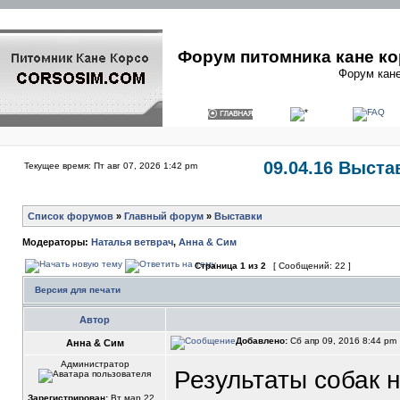
Форум питомника кане ко
Форум кане
09.04.16 Выста
Текущее время: Пт авг 07, 2026 1:42 pm
Список форумов
»
Главный форум
»
Выставки
Модераторы:
Наталья ветврач
,
Анна & Сим
Страница
1
из
2
[ Сообщений: 22 ]
Версия для печати
Автор
Добавлено:
Сб апр 09, 2016 8:44 pm
Анна & Сим
Администратор
Результаты собак 
Зарегистрирован:
Вт мар 22,