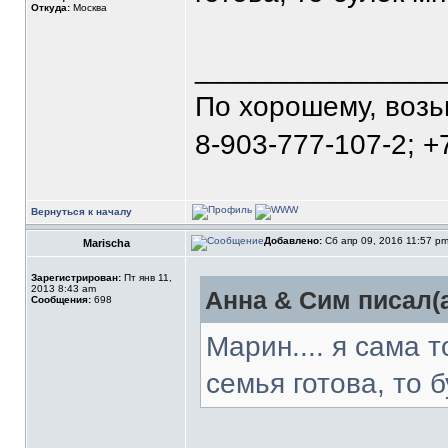
Откуда:
Москва
_______________
По хорошему, воз
8-903-777-107-2; +
Вернуться к началу
Добавлено:
Сб апр 09, 2016 11:57 p
Marischa
Зарегистрирован:
Пт янв 11,
2013 8:43 am
Анна & Сим писал(а
Сообщения:
698
Марин.... я сама т
семья готова, то б