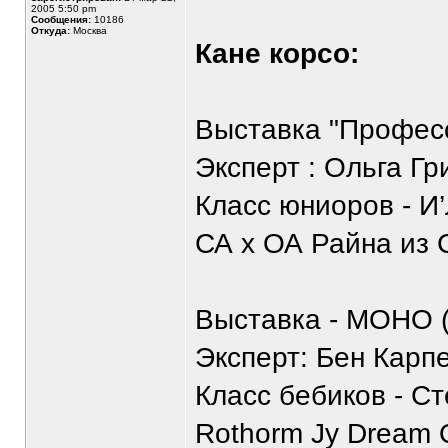
2005 5:50 pm
Сообщения:
10186
Откуда:
Москва
Кане корсо:
Выставка "Профес
Эксперт : Ольга Гр
Класс юниоров - И
СА х ОА Райна из С
Выставка - МОНО 
Эксперт: Бен Карп
Класс бебиков - С
Rothorm Jy Dream Q