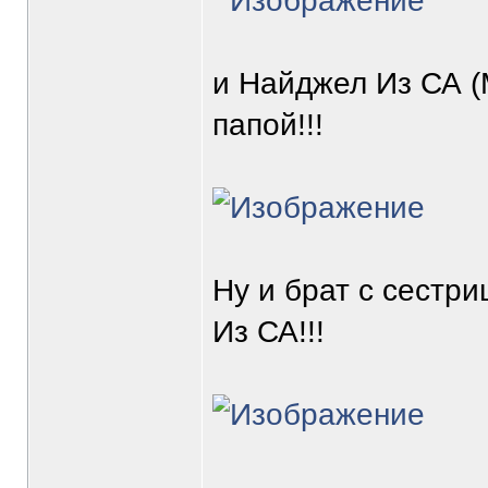
и Найджел Из СА (
папой!!!
Ну и брат с сестри
Из СА!!!