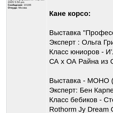
2005 5:50 pm
Сообщения:
10186
Откуда:
Москва
Кане корсо:
Выставка "Профес
Эксперт : Ольга Гр
Класс юниоров - И
СА х ОА Райна из С
Выставка - МОНО 
Эксперт: Бен Карп
Класс бебиков - С
Rothorm Jy Dream Q