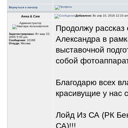
Вернуться к началу
Добавлено:
Вс апр 10, 2016 12:10 a
Анна & Сим
Администратор
Продолжу рассказ 
Зарегистрирован:
Вт мар 22,
Александра в рамк
2005 5:50 pm
Сообщения:
10186
Откуда:
Москва
выставочной подгот
собой фотоаппарат
Благодарю всех вл
красивущие у нас 
Лойд Из СА (РК Бе
СА)!!!