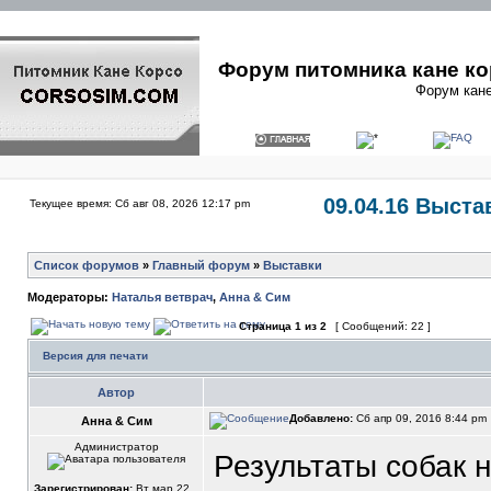
Форум питомника кане ко
Форум кане
09.04.16 Выста
Текущее время: Сб авг 08, 2026 12:17 pm
Список форумов
»
Главный форум
»
Выставки
Модераторы:
Наталья ветврач
,
Анна & Сим
Страница
1
из
2
[ Сообщений: 22 ]
Версия для печати
Автор
Добавлено:
Сб апр 09, 2016 8:44 pm
Анна & Сим
Администратор
Результаты собак 
Зарегистрирован:
Вт мар 22,