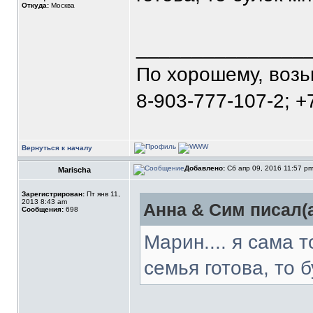
Откуда:
Москва
_______________
По хорошему, воз
8-903-777-107-2; +
Вернуться к началу
Добавлено:
Сб апр 09, 2016 11:57 p
Marischa
Зарегистрирован:
Пт янв 11,
2013 8:43 am
Анна & Сим писал(а
Сообщения:
698
Марин.... я сама т
семья готова, то б