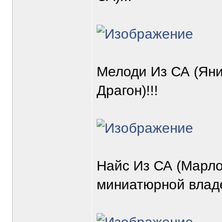
Мелоди Из СА (Яни
Драгон)!!!
Найс Из СА (Марло
миниатюрной владе