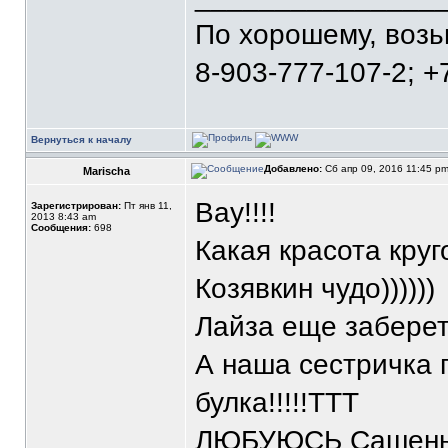
По хорошему, воз
8-903-777-107-2; +
Вернуться к началу
Добавлено:
Сб апр 09, 2016 11:45 p
Marischa
Вау!!!!
Зарегистрирован:
Пт янв 11,
2013 8:43 am
Сообщения:
698
Какая красота круг
Козявкин чудо))))))
Лайза еще заберет 
А наша сестричка п
булка!!!!!ТТТ
ЛЮБУЮСЬ Сашеньк