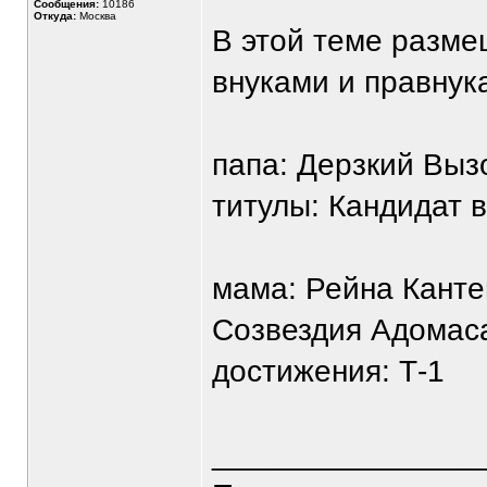
Сообщения:
10186
Откуда:
Москва
В этой теме разм
внуками и правнук
папа: Дерзкий Выз
титулы: Кандидат 
мама: Рейна Кант
Созвездия Адомаса
достижения: Т-1
_______________