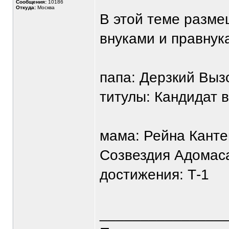
Сообщения:
10186
Откуда:
Москва
В этой теме разм
внуками и правнук
папа: Дерзкий Выз
титулы: Кандидат 
мама: Рейна Кант
Созвездия Адомаса
достижения: Т-1
_______________