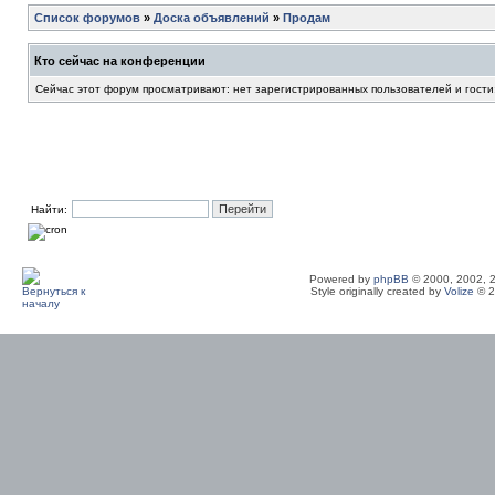
Список форумов
»
Доска объявлений
»
Продам
Кто сейчас на конференции
Сейчас этот форум просматривают: нет зарегистрированных пользователей и гости
Найти:
Powered by
phpBB
© 2000, 2002, 
Style originally created by
Volize
© 2