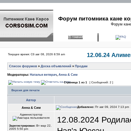
Форум питомника кане ко
Форум кане
12.06.24 Алим
Текущее время: Сб авг 08, 2026 8:59 am
Список форумов
»
Доска объявлений
»
Продам
Модераторы:
Наталья ветврач
,
Анна & Сим
Страница
1
из
1
[ Сообщений: 2 ]
Версия для печати
Автор
Добавлено:
Пт авг 09, 2024 7:13 pm
Анна & Сим
Администратор
12.08.2024 Родила
Зарегистрирован:
Вт мар 22,
Нэл’з Юссэн
2005 5:50 pm