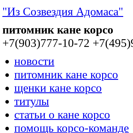
"Из Созвездия Адомаса"
питомник кане корсо
+7(903)777-10-72
+7(495)
новости
питомник кане корсо
щенки кане корсо
титулы
статьи о кане корсо
помощь корсо-команде