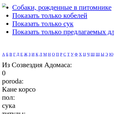
Cобаки, рожденные в питомнике
Показать только кобелей
Показать только сук
Показать только предлагаемых дл
А
Б
В
Г
Д
Е
Ж
З
И
К
Л
М
Н
О
П
Р
С
Т
У
Ф
Х
Ц
Ч
Ш
Щ
Ы
Э
Ю
Из Созвездия Адомаса:
0
poroda:
Кане корсо
пол:
сука
титулы: