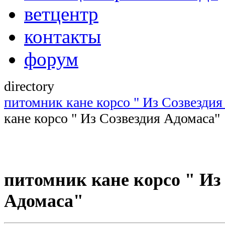
ветцентр
контакты
форум
directory
питомник кане корсо " Из Созвездия
кане корсо " Из Созвездия Адомаса"
питомник кане корсо " Из
Адомаса"