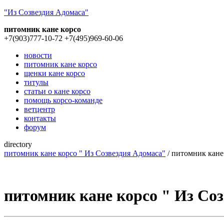
"Из Созвездия Адомаса"
питомник кане корсо
+7(903)777-10-72
+7(495)969-60-06
новости
питомник кане корсо
щенки кане корсо
титулы
статьи о кане корсо
помощь корсо-команде
ветцентр
контакты
форум
directory
питомник кане корсо " Из Созвездия Адомаса"
/ питомник кане
питомник кане корсо " Из Со