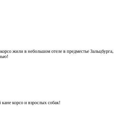
орсо жили в небольшом отеле в предместье Зальцбурга,
нью!
кане корсо и взрослых собак!