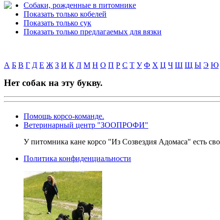
Cобаки, рожденные в питомнике
Показать только кобелей
Показать только сук
Показать только предлагаемых для вязки
А
Б
В
Г
Д
Е
Ж
З
И
К
Л
М
Н
О
П
Р
С
Т
У
Ф
Х
Ц
Ч
Ш
Щ
Ы
Э
Ю
Нет собак на эту букву.
Помощь корсо-команде.
Ветеринарный центр "ЗООПРОФИ"
У питомника кане корсо "Из Созвездия Адомаса" есть сво
Политика конфиденциальности