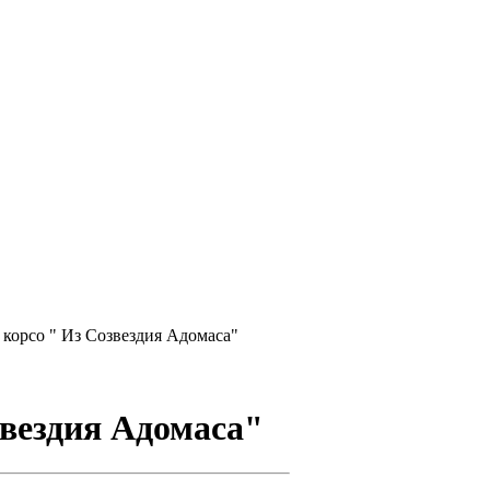
 корсо " Из Созвездия Адомаса"
звездия Адомаса"