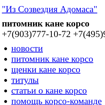
"Из Созвездия Адомаса"
питомник кане корсо
+7(903)777-10-72
+7(495)
новости
питомник кане корсо
щенки кане корсо
титулы
статьи о кане корсо
помощь корсо-команде