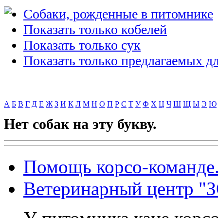
Cобаки, рожденные в питомнике
Показать только кобелей
Показать только сук
Показать только предлагаемых дл
А
Б
В
Г
Д
Е
Ж
З
И
К
Л
М
Н
О
П
Р
С
Т
У
Ф
Х
Ц
Ч
Ш
Щ
Ы
Э
Ю
Нет собак на эту букву.
Помощь корсо-команде
Ветеринарный центр 