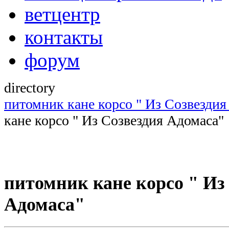
ветцентр
контакты
форум
directory
питомник кане корсо " Из Созвездия
кане корсо " Из Созвездия Адомаса"
питомник кане корсо " Из
Адомаса"